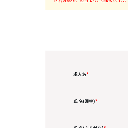
内容確認後、担当よりご連絡いたしま
求人名
*
氏 名(漢字)
*
氏 名(ふりがな)
*