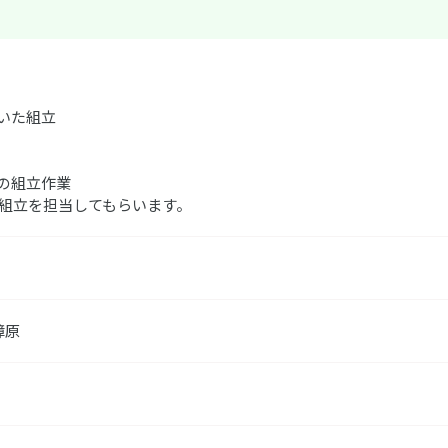
いた組立
の組立作業
の組立を担当してもらいます。
樟原