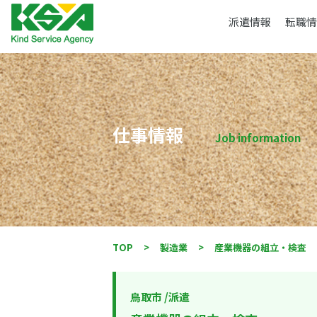
派遣情報
転職情
仕事情報
Job information
TOP
>
製造業
>
産業機器の組立・検査
鳥取市
/
派遣